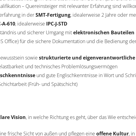
alifikation – Quereinsteiger mit relevanter Erfahrung sind will
erfahrung in der
SMT-Fertigung
, idealerweise 2 Jahre oder m
C-A-610
, idealerweise
IPC-J-STD
ständnis und sicherer Umgang mit
elektronischen Bauteilen
S Office) für die sichere Dokumentation und die Bedienung d
bewusstsein sowie
strukturierte und eigenverantwortliche
Belastbarkeit und technisches Problemlösungsvermögen
tschkenntnisse
und gute Englischkenntnisse in Wort und Schri
Schichtarbeit (Früh- und Spätschicht)
lare Vision
, in welche Richtung es geht, über das Wie entsche
ne frische Sicht von außen und pflegen eine
offene Kultur
, i