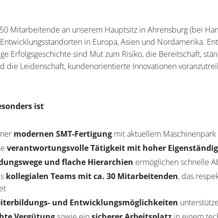
850 Mitarbeitende an unserem Hauptsitz in Ahrensburg (bei Ha
 Entwicklungsstandorten in Europa, Asien und Nordamerika. En
ige Erfolgsgeschichte sind Mut zum Risiko, die Bereitschaft, stä
d die Leidenschaft, kundenorientierte Innovationen voranzutre
sonders ist
iner
modernen SMT-Fertigung
mit aktuellem Maschinenpark
ne
verantwortungsvolle Tätigkeit mit hoher Eigenständig
dungswege und flache Hierarchien
ermöglichen schnelle 
es
kollegialen Teams mit ca. 30 Mitarbeitenden
, das respe
et
eiterbildungs- und Entwicklungsmöglichkeiten
unterstütz
chte Vergütung
sowie ein
sicherer Arbeitsplatz
in einem tec