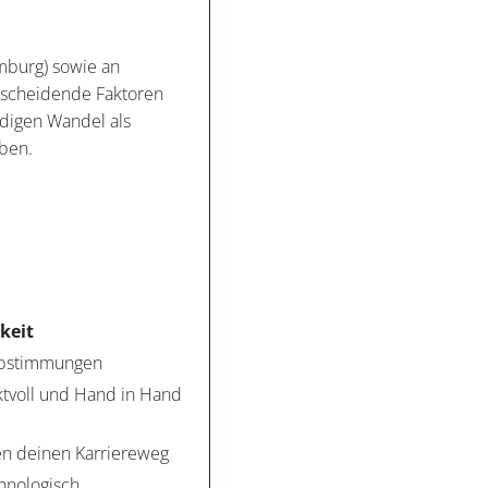
mburg) sowie an
tscheidende Faktoren
ndigen Wandel als
iben.
keit
Abstimmungen
ktvoll und Hand in Hand
en deinen Karriereweg
hnologisch