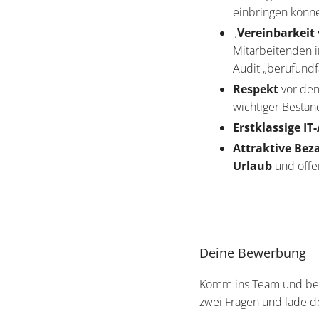
einbringen könn
„
Vereinbarkeit
Mitarbeitenden 
Audit „berufundf
Respekt
vor den
wichtiger Bestan
Erstklassige I
Attraktive Bez
Urlaub
und offe
Deine Bewerbung
Komm ins Team und bewi
zwei Fragen und lade d