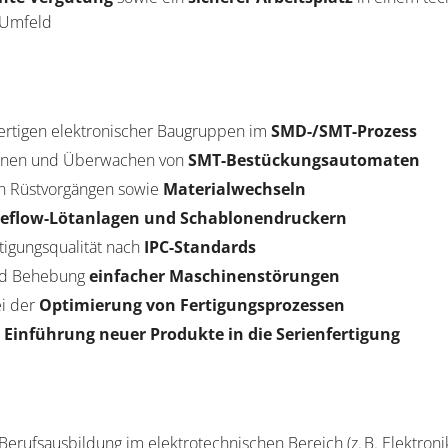
 Umfeld
ertigen elektronischer Baugruppen im
SMD-/SMT-Prozess
ienen und Überwachen von
SMT-Bestückungsautomaten
n Rüstvorgängen sowie
Materialwechseln
eflow-Lötanlagen und Schablonendruckern
rtigungsqualität nach
IPC-Standards
und Behebung
einfacher Maschinenstörungen
ei der
Optimierung von Fertigungsprozessen
r
Einführung neuer Produkte in die Serienfertigung
erufsausbildung im elektrotechnischen Bereich (z. B. Elektroni